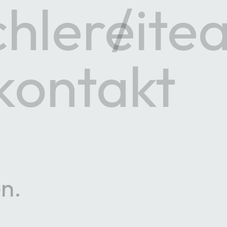
chlerei
te
kontakt
en