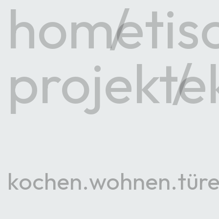
home
tis
projekte
kochen
wohnen
tür