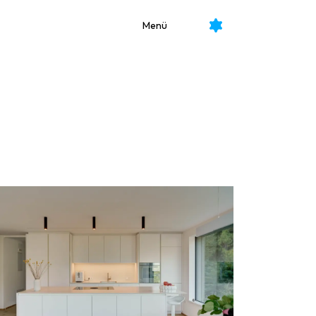
üren für Altbau
Menü