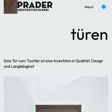
Möbel fürs Bad
Glastüren
Menü
Möbel auf Mass
Brandschutztüren
Möbel für Altbau
Schallschutztüren
türen
Sonderanfertigungen
Türen für Altbau
Eine Tür vom Tischler ist eine Investition in Qualität, Design
und Langlebigkeit