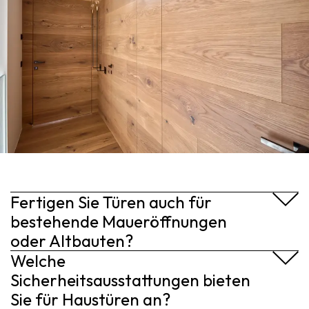
• Rauchschutztüren
• Blockrahmentüren – Besonders stabil, sehr gut für Altbau
• Schiebetüren
geeignet
• Pendeltüren
Fertigen Sie Türen auch für
bestehende Maueröffnungen
oder Altbauten?
Welche
Ja. Gerade bei bestehenden Gebäuden oder Sanierungen ist
eine exakte Maßanfertigung entscheidend. Wir bauen Türen,
Sicherheitsausstattungen bieten
die optisch und technisch perfekt passen – auch
Sie für Haustüren an?
denkmalgerecht.