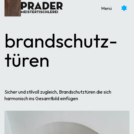
Möbel fürs Bad
Glastüren
Menü
Möbel auf Mass
Brandschutztüren
Möbel für Altbau
Schallschutztüren
brand­schutz­
Sonderanfertigungen
Türen für Altbau
türen
Sicher und stilvoll zugleich, Brandschutztüren die sich
harmonisch ins Gesamtbild einfügen