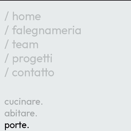
home
falegnameria
team
progetti
contatto
cucinare
abitare
porte