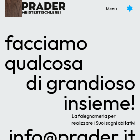
Mobili per il bagno
Porte in vetro
Menü
Mobili su misura
Porte tagliafuoco
Mobili per edifici d’epoca
Porte fonoisolanti
facciamo
Realizzazioni su misura
Porte per edifici d’epoca
qualcosa
di grandioso
insieme!
La falegnameria per
realizzare i Suoi sogni abitativi
info@prader.it